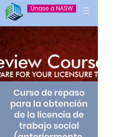
Únase a NASW
Curso de repaso
para la obtención
de la licencia de
trabajo social
(anteriormente,