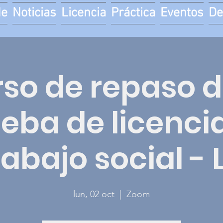
de
Noticias
Licencia
Práctica
Eventos
De
so de repaso d
eba de licenci
rabajo social - 
lun, 02 oct
  |  
Zoom