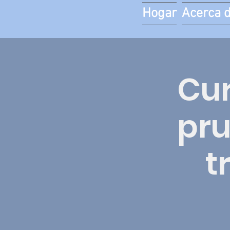
Hogar
Acerca 
Cur
pru
t