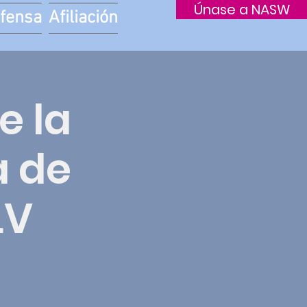
Únase a NASW
fensa
Afiliación
e la
a de
LV