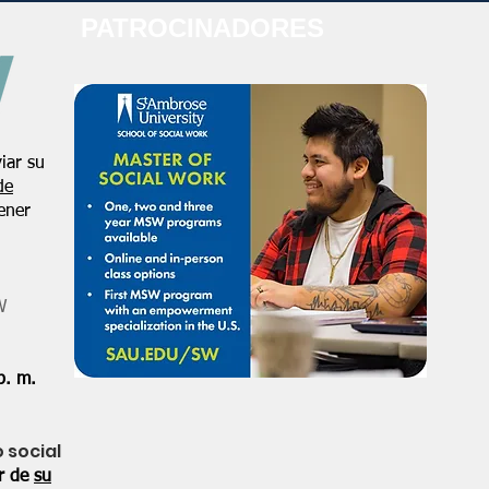
PATROCINADORES
iar su
de
ener
W
p. m.
o social
or de
su