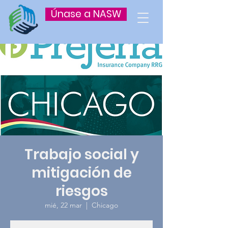
Únase a NASW
Trabajo social y
mitigación de
riesgos
mié, 22 mar
  |  
Chicago