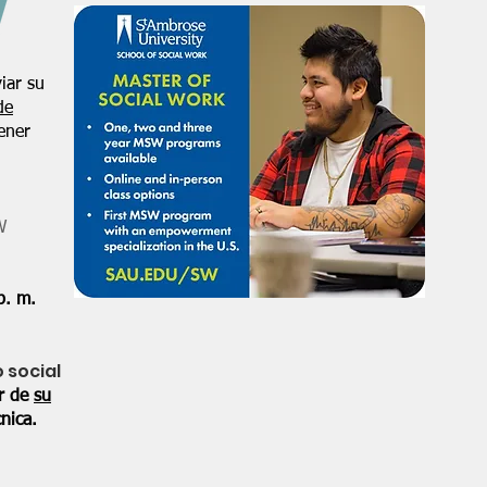
iar su
de
ener
W
p. m.
o social
or de
su
nica.