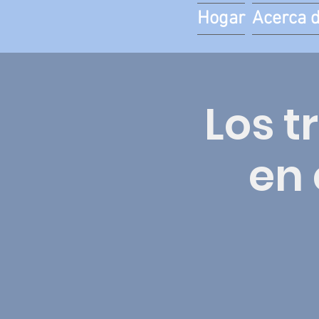
Hogar
Acerca 
Los t
en 