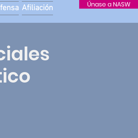
Únase a NASW
fensa
Afiliación
ciales
tico