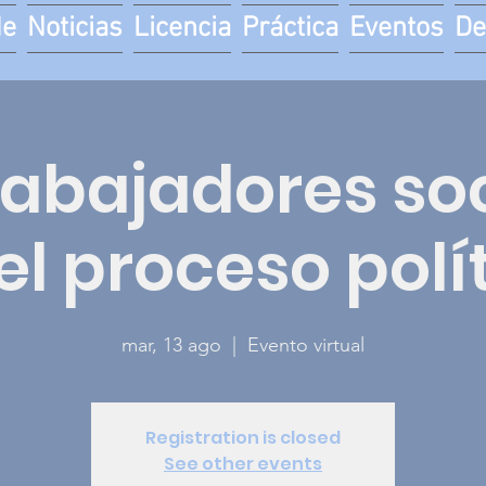
de
Noticias
Licencia
Práctica
Eventos
De
rabajadores so
el proceso polí
mar, 13 ago
  |  
Evento virtual
Registration is closed
See other events