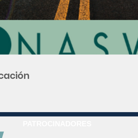
icación
PATROCINADORES