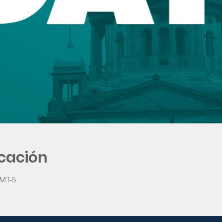
icación
GMT-5