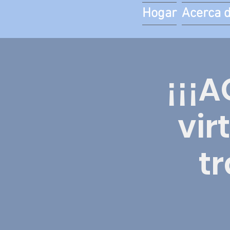
Hogar
Acerca 
¡¡¡
vir
tr