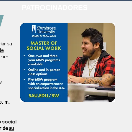
PATROCINADORES
iar su
de
ener
W
p. m.
o social
or de
su