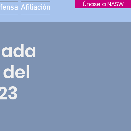
Únase a NASW
fensa
Afiliación
nada
 del
023