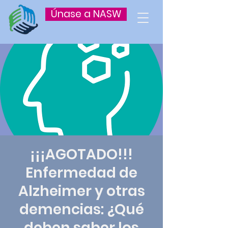
Únase a NASW
¡¡¡AGOTADO!!!
Enfermedad de
Alzheimer y otras
demencias: ¿Qué
deben saber los