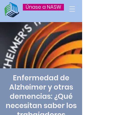
Únase a NASW
Enfermedad de
Alzheimer y otras
demencias: ¿Qué
necesitan saber los
trabajadores