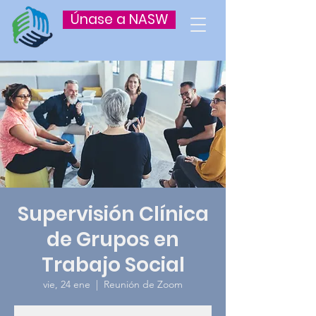
Únase a NASW
Supervisión Clínica
de Grupos en
Trabajo Social
vie, 24 ene
  |  
Reunión de Zoom