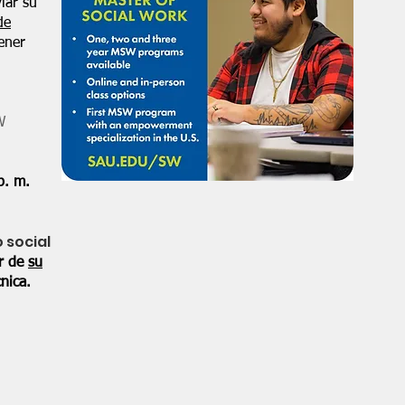
iar su
de
ener
W
p. m.
o social
or de
su
nica.