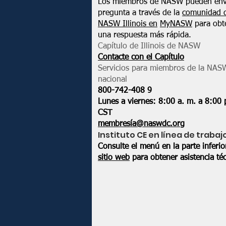
Los miembros de NASW pueden env
pregunta a través de la
comunidad 
NASW Illinois en
MyNASW
para obt
una respuesta más rápida.
Capítulo de Illinois de NASW
Contacte con el Capítulo
Servicios para miembros de la NAS
nacional
800-742-408
9
Lunes a viernes: 8:00 a. m. a 8:00 
CST
membresía@naswdc.org
Instituto CE en línea de trabaj
Consulte el menú en la parte inferi
sitio web
para obtener asistencia téc