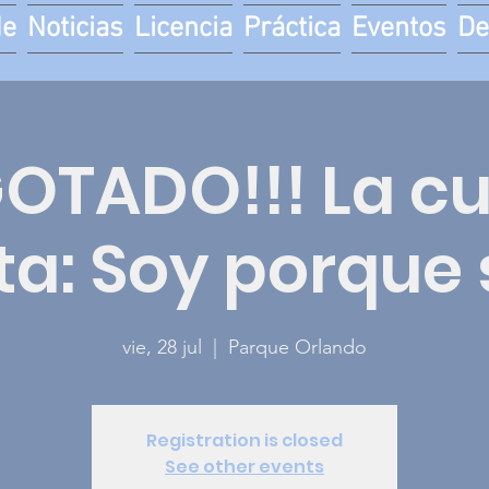
de
Noticias
Licencia
Práctica
Eventos
De
GOTADO!!! La cu
ta: Soy porque
vie, 28 jul
  |  
Parque Orlando
Registration is closed
See other events