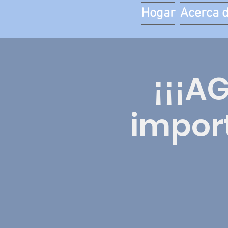
Hogar
Acerca 
¡¡¡A
impor