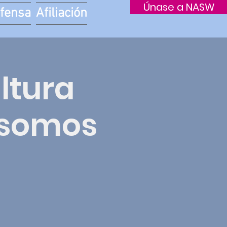
Únase a NASW
fensa
Afiliación
ltura
 somos