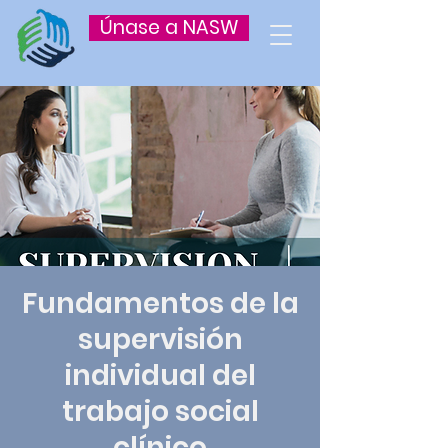
Únase a NASW
Fundamentos de la
supervisión
individual del
trabajo social
clínico