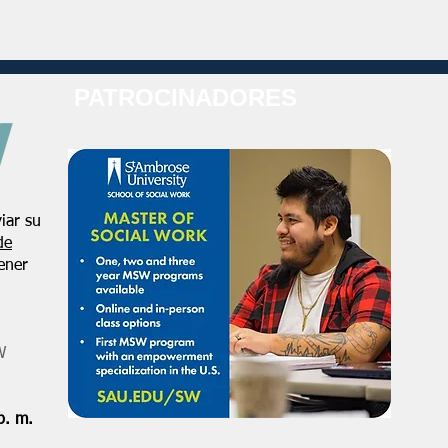
PATROCINADORES
iar su
de
ener
W
p. m.