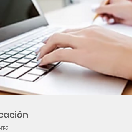
icación
MT-5