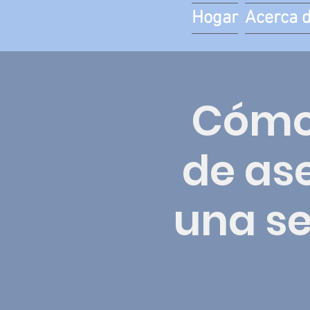
Hogar
Acerca 
Cómo 
de as
una se