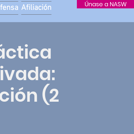
Únase a NASW
fensa
Afiliación
áctica
ivada:
ción (2