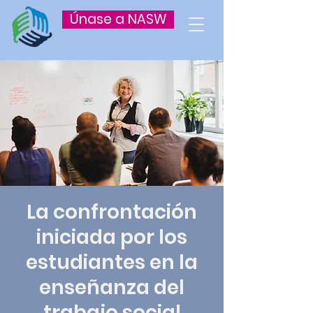
Únase a NASW
La confrontación
iniciada por los
estudiantes en la
enseñanza del
trabajo social