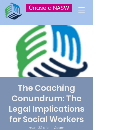
Únase a NASW
The Coaching
Conundrum: The
Legal Implications
for Social Workers
mar, 02 dic
  |  
Zoom