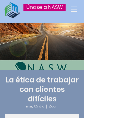
Únase a NASW
La ética de trabajar
con clientes
difíciles
mar, 05 dic
  |  
Zoom