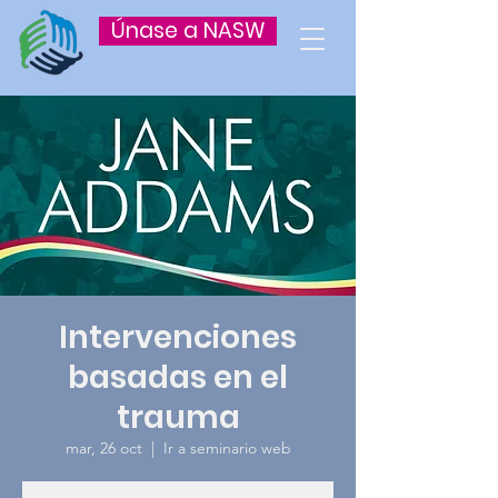
Únase a NASW
Intervenciones
basadas en el
trauma
mar, 26 oct
  |  
Ir a seminario web