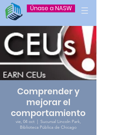
Únase a NASW
Comprender y
mejorar el
comportamiento
vie, 04 oct
  |  
Sucursal Lincoln Park,
Biblioteca Pública de Chicago