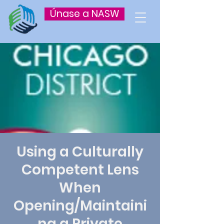
Únase a NASW
Using a Culturally
Competent Lens
When
Opening/Maintaini
ng a Private