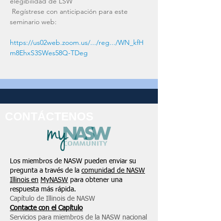
elegibilidad de LSW
 Regístrese con anticipación para este 
seminario web:
https://us02web.zoom.us/.../reg.../WN_kfH
m8EhxS3SWes58Q-TDeg
CONTÁCTENOS
Los miembros de NASW pueden enviar su
pregunta a través de la
comunidad de NASW
Illinois en
MyNASW
para obtener una
respuesta más rápida.
Capítulo de Illinois de NASW
Contacte con el Capítulo
Servicios para miembros de la NASW nacional