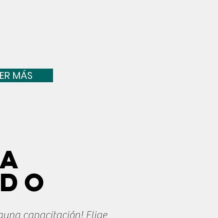
EER MÁS
 a
ido
guna capacitación! Elige