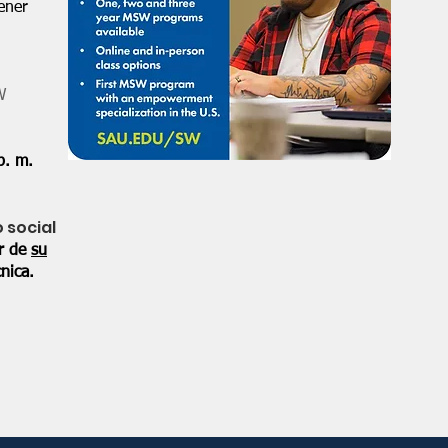
ener
W
p. m.
o social
or de
su
nica.