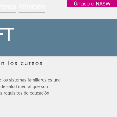
Únase a NASW
fensa
Afiliación
FT
n los cursos
 los sistemas familiares es una
 de salud mental que son
us requisitos de educación