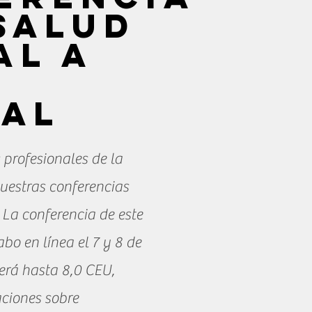
 salud
al a
l
tal
 profesionales de la
uestras conferencias
 La conferencia de este
abo en línea el 7 y 8 de
erá hasta 8,0 CEU,
aciones sobre