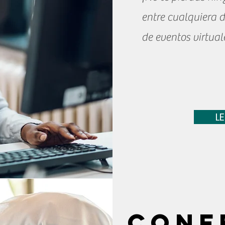
entre cualquiera 
de eventos virtual
L
Conf