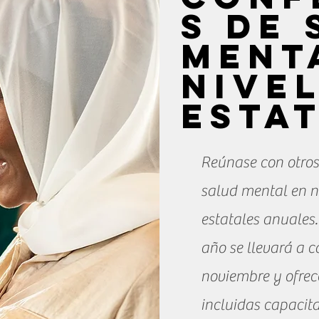
s de
ment
nive
esta
Reúnase con otros
salud mental en n
estatales anuales.
año se llevará a c
noviembre y ofrec
incluidas capacit