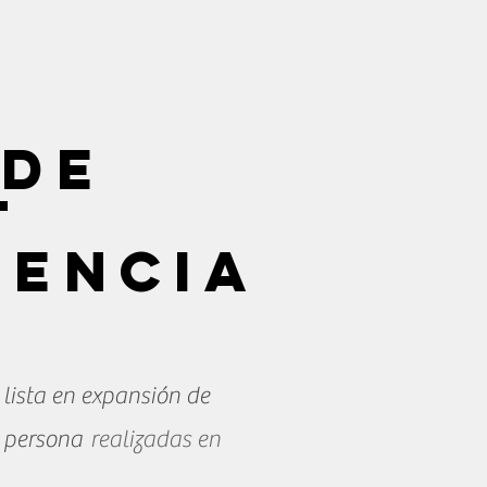
 de
T
sencia
a lista en expansión de
 persona
realizadas en