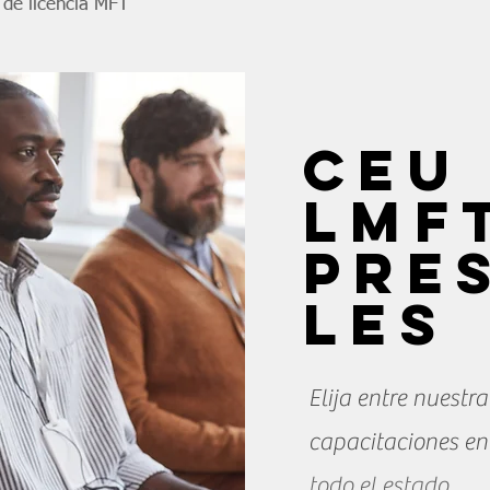
 de licencia MFT
CEU
LMF
pre
les
Elija entre nuestr
capacitaciones en
todo el estado.