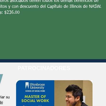
ros asociados tienen todos los demás beneficios de
itos y con descuento del Capítulo de Illinois de NASW.
a: $236.00
PATROCINADORES
iar su
de