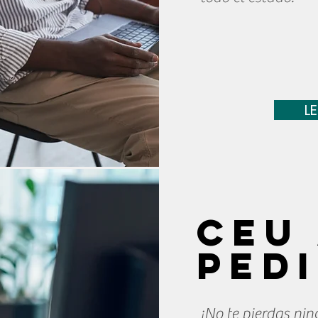
L
CEU
ped
¡No te pierdas nin