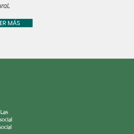
ral.
EER MÁS
 Las
social
ocial